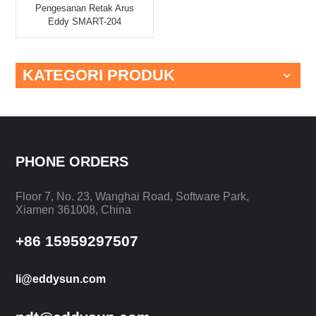
Pengesanan Retak Arus
Eddy SMART-204
KATEGORI PRODUK
PHONE ORDERS
Floor 7, No. 23, Wanghai Road, Software Park,
Xiamen 361008, China
+86 15959297507
li@eddysun.com