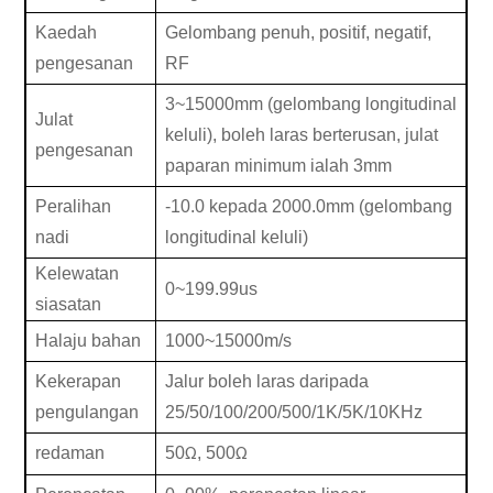
Kaedah
Gelombang penuh, positif, negatif,
pengesanan
RF
3~15000mm (gelombang longitudinal
Julat
keluli), boleh laras berterusan, julat
pengesanan
paparan minimum ialah 3mm
Peralihan
-10.0
kepada
2000.0mm
(gelombang
nadi
longitudinal keluli)
Kelewatan
0
~
199.99us
siasatan
Halaju bahan
1000
~
15000m/s
Kekerapan
Jalur boleh laras daripada
pengulangan
25/50/100/200/500/1K/5K/10KHz
redaman
50
, 500
Ω
Ω