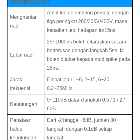
SPESIFIKASI UT
Amplitud gelombang persegi dengan
Menghantar
tiga peringkat 200/300V/400V, masa
nadi
kenaikan tepi hadapan tr
≤
15ns
25
~
1000ns boleh dilaraskan secara
berterusan dengan langkah 5ns. Ia
Lebar nadi
boleh ditukar kepada mod spike pada
25ns.
Jarak
Empat jalur 1~6, 2~15, 6~20,
frekuensi
0.2~25MHz
0
~
110dB
dalam langkah 0.5 / 1 / 2 /
Keuntungan
6dB
Penalaan
Dari -2 hingga +6dB, jumlah 80
halus
langkah dengan 0.1dB setiap
keuntungan
langkah