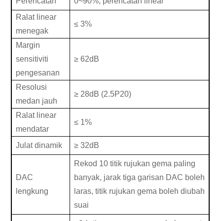
Perencatan
0
~
90
%, perencatan linear
Ralat linear
≤
3
%
menegak
Margin
sensitiviti
≥
6
2
dB
pengesanan
Resolusi
≥
28
dB (2.5P20)
medan jauh
Ralat linear
≤
1%
mendatar
Julat dinamik
≥
32dB
Rekod 10 titik rujukan gema paling
DAC
banyak, jarak tiga garisan DAC boleh
lengkung
laras, titik rujukan gema boleh diubah
suai