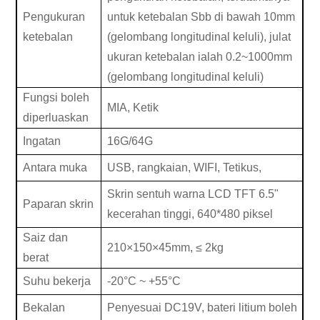
Pengukuran
untuk ketebalan Sbb di bawah 10mm
ketebalan
(gelombang longitudinal keluli), julat
ukuran ketebalan ialah 0.2~1000mm
(gelombang longitudinal keluli)
Fungsi boleh
MIA
, Ketik
diperluaskan
Ingatan
16
G
/64G
Antara muka
USB, rangkaian, WIFI, Tetikus,
Skrin sentuh warna LCD TFT 6.5"
Paparan skrin
kecerahan tinggi, 640*480 piksel
Saiz dan
210
×
150
×45mm
,
≤
2kg
berat
Suhu bekerja
-20°C ~ +55°C
Bekalan
Penyesuai DC19V, bateri litium boleh