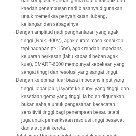
dan komposit. Kaedah gema nadi ultrasonik dan
kaedah penembusan nadi biasanya digunakan
untuk memeriksa penyahikatan, lubang,
keliangan dan sebagainya.
Dengan amplitud nadi penghantaran yang agak
·
tinggi (Naik
≥
400V), agak curam masa kenaikan
tepi hadapan (tr
≤
15ns), agak rendah impedans
keluaran berkesan (iaitu kapasiti beban agak
kuat), SMART-6000 mempunyai kepekaan yang
sangat tinggi dan resolusi yang sangat tinggi.
Dengan kelebihan luar biasa impedans input yang
·
tinggi, lebar jalur, isyarat-ke-bunyi yang tinggi, dan
kesetiaan gema yang tinggi. Ia boleh digunakan
bukan sahaja untuk pengesanan kecacatan
sensitiviti tinggi bagi penempaan besar, tetapi
juga untuk pemeriksaan resolusi tinggi pesawat
dan alat ganti kereta.
Julat ujian 15m membolehkan untuk memerhati