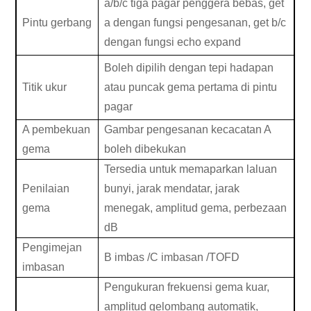
a/b/c tiga pagar penggera bebas, get
Pintu gerbang
a dengan fungsi pengesanan, get b/c
dengan fungsi echo expand
Boleh dipilih dengan tepi hadapan
Titik ukur
atau puncak gema pertama di pintu
pagar
A
pembekuan
Gambar pengesanan kecacatan A
gema
boleh dibekukan
Tersedia untuk memaparkan laluan
Penilaian
bunyi, jarak mendatar, jarak
gema
menegak, amplitud gema, perbezaan
dB
Pengimejan
B
imbas
/C
imbasan /TOFD
imbasan
Pengukuran frekuensi gema kuar,
amplitud gelombang automatik,