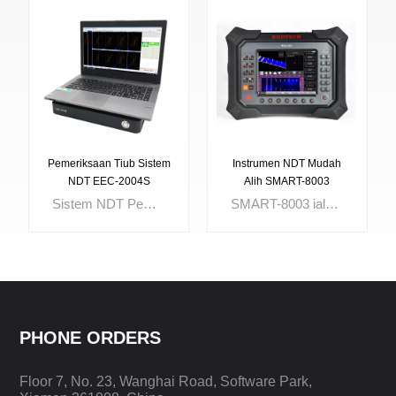
Pemeriksaan Tiub Sistem
Instrumen NDT Mudah
NDT EEC-2004S
Alih SMART-8003
Sistem NDT Pemeriksaan Tiub EEC-2004S direka dengan ujian arus pusar (ECT), endoskop, ujian medan jauh (RFT), ujian frekuensi rendah (LFT), memori magnet logam (MMM) dan kebocoran fluks magnet (MFL) semuanya termasuk dalam instrumen ini. Reka bentuk semua-dalam-satu menjadikan badan kecil dengan fungsi yang kuat.
SMART-8003 ialah instrumen pemeriksaan NDT mudah alih termasuk ECA, pemeriksaan video, kedudukan satelit, kepekaan tinggi/jalur lebar UT resolusi tinggi, frekuensi sapuan, RF, MIA. Hasil daripada kaedah pemeriksaan yang berbeza menjadikan jurutera mudah dianalisis dan mudah untuk disahkan. Ini membantu untuk mendapatkan penilaian yang lebih objektif dan benar.
KETAHUI
KETAHUI
PHONE ORDERS
LEBIH
LEBIH
Floor 7, No. 23, Wanghai Road, Software Park,
LANJUT
LANJUT