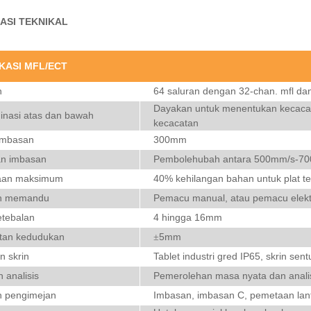
KASI TEKNIKAL
IKASI MFL/ECT
n
64 saluran dengan 32-chan. mfl dan
Dayakan untuk menentukan kecacata
minasi atas dan bawah
kecacatan
imbasan
300mm
an imbasan
Pembolehubah antara 500mm/s-7
aan maksimum
40% kehilangan bahan untuk plat 
h memandu
Pemacu manual, atau pemacu elekt
etebalan
4 hingga 16mm
tan kedudukan
5mm
±
n skrin
Tablet industri gred IP65, skrin se
n analisis
Pemerolehan masa nyata dan analis
 pengimejan
Imbasan, imbasan C, pemetaan lan