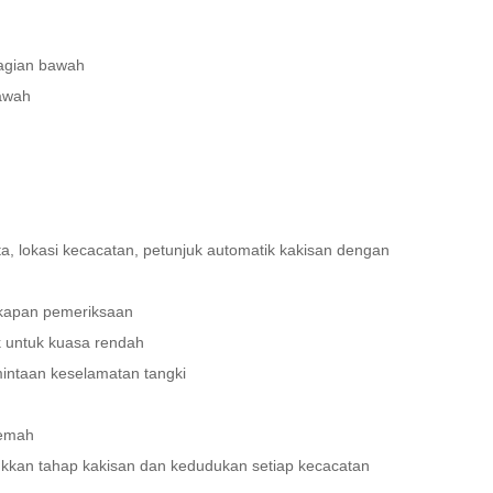
agian bawah
bawah
lokasi kecacatan, petunjuk automatik kakisan dengan
ekapan pemeriksaan
k untuk kuasa rendah
intaan keselamatan tangki
lemah
jukkan tahap kakisan dan kedudukan setiap kecacatan