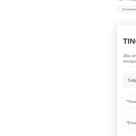
Pemeriksa
TI
Jika a
secepa
Subj