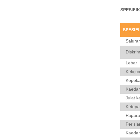
Penyelesaian
SPESIFI
Tatasusunan Permukaan
Arus Eddy SMART-8003
BACA LAGI
SPESIF
Pemeriksaan Bahan
Salura
Komposit - Ujian Tidak
Memusnahkan SMART-
BACA LAGI
Diskri
6MK | EDDYSUN
Lebar 
Pengimbas Pemeriksaan
Kelaju
Kimpalan SMART-501
Kepek
BACA LAGI
Kaeda
Julat k
Ujian Rawatan Haba
EEC-58F
Ketepa
BACA LAGI
Papara
Perisia
Ujian Memori Magnet
Logam - Kepekatan
Kaedah
Tekanan EMS-2003C
BACA LAGI