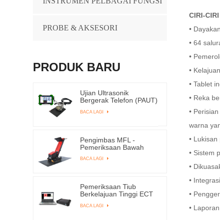
INSTRUMEN PELBAGAI FUNGSI
CIRI-CIR
PROBE & AKSESORI
•
Dayakan
•
64 salur
•
Pemerol
PRODUK BARU
•
Kelajua
•
Tablet i
Ujian Ultrasonik
•
Reka be
Bergerak Telefon (PAUT)
ESPA-1000
•
Perisia
BACA LAGI
warna ya
•
Lukisan
Pengimbas MFL -
Pemeriksaan Bawah
•
Sistem 
Tangki - TANGKI-
BACA LAGI
4000ME
•
Dikuasa
•
Integras
Pemeriksaan Tiub
Berkelajuan Tinggi ECT
•
Penggera
& RFT EEC-309
BACA LAGI
•
Laporan