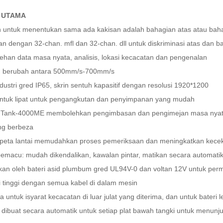
I UTAMA
 untuk menentukan sama ada kakisan adalah bahagian atas atau bah
an dengan 32-chan. mfl dan 32-chan. dll untuk diskriminasi atas dan 
ehan data masa nyata, analisis, lokasi kecacatan dan pengenalan
n berubah antara 500mm/s-700mm/s
ndustri gred IP65, skrin sentuh kapasitif dengan resolusi 1920*1200
ntuk lipat untuk pengangkutan dan penyimpanan yang mudah
n Tank-4000ME membolehkan pengimbasan dan pengimejan masa nyata, 
ng berbeza
 peta lantai memudahkan proses pemeriksaan dan meningkatkan kec
pemacu: mudah dikendalikan, kawalan pintar, matikan secara automati
kan oleh bateri asid plumbum gred UL94V-0 dan voltan 12V untuk perm
i tinggi dengan semua kabel di dalam mesin
 untuk isyarat kecacatan di luar julat yang diterima, dan untuk bateri 
 dibuat secara automatik untuk setiap plat bawah tangki untuk menun