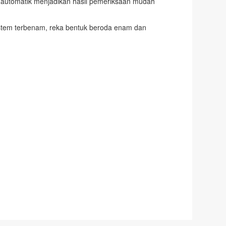
n automatik menjadikan hasil pemeriksaan mudah
istem terbenam, reka bentuk beroda enam dan