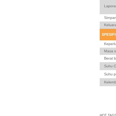
Lapora
Pemeriksaan Kimpalan
Simpan
NDT SMART-208 |
EDDYSUN
Keluar
BACA LAGI
SPESIFI
Pemeriksaan Kimpalan
Paip ECT EEC-22S
Keperl
BACA LAGI
Masa op
Berat 
Pengesan Cacat
Suhu O
Semasa Eddy Pegang
Tangan Pada Jualan X1
Suhu 
BACA LAGI
Kelemb
Sistem Pengimbasan
Manual MFL MFL-4016
BACA LAGI
HOT TAGS