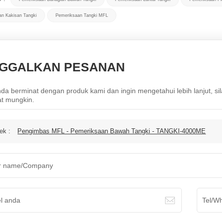
an Kakisan Tangki
Pemeriksaan Tangki MFL
NGGALKAN PESANAN
nda berminat dengan produk kami dan ingin mengetahui lebih lanjut, si
t mungkin.
ek :
Pengimbas MFL - Pemeriksaan Bawah Tangki - TANGKI-4000ME