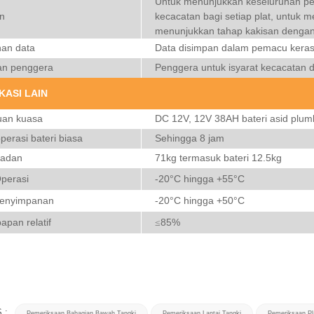
Untuk menunjukkan keseluruhan pet
n
kecacatan bagi setiap plat, untuk m
menunjukkan tahap kakisan denga
an data
Data disimpan dalam pemacu keras 
an penggera
Penggera untuk isyarat kecacatan di
KASI LAIN
uan kuasa
DC 12V, 12V 38AH bateri asid plum
erasi bateri biasa
Sehingga 8 jam
badan
71kg termasuk bateri 12.5kg
perasi
-20°C hingga +55°C
penyimpanan
-20°C hingga +50°C
apan relatif
85%
≤
 :
Pemeriksaan Bahagian Bawah Tangki
Pemeriksaan Lantai Tangki
Pemeriksaan Pl