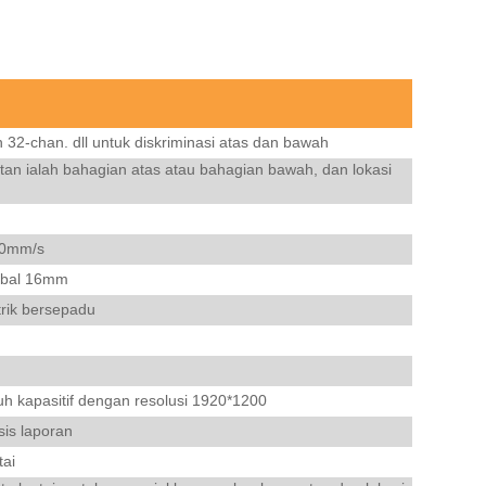
 32-chan. dll untuk diskriminasi atas dan bawah
n ialah bahagian atas atau bahagian bawah, dan lokasi
00mm/s
tebal 16mm
rik bersepadu
ntuh kapasitif dengan resolusi 1920*1200
is laporan
tai