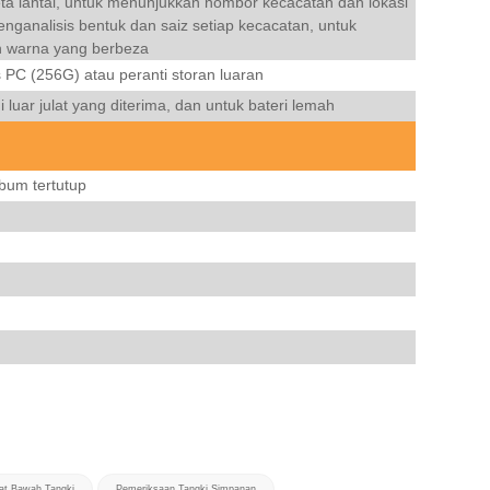
a lantai, untuk menunjukkan nombor kecacatan dan lokasi
enganalisis bentuk dan saiz setiap kecacatan, untuk
n warna yang berbeza
PC (256G) atau peranti storan luaran
 luar julat yang diterima, dan untuk bateri lemah
bum tertutup
at Bawah Tangki
Pemeriksaan Tangki Simpanan