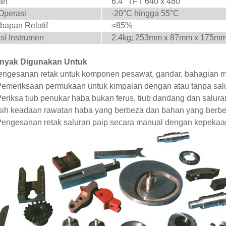
an
6.4" TFT 640 x 480
Operasi
-20°C hingga 55°C
bapan Relatif
≤
85%
si Instrumen
2.4kg; 253mm x 87mm x 175m
nyak Digunakan Untuk
engesanan retak untuk komponen pesawat, gandar, bahagian me
Pemeriksaan permukaan untuk kimpalan dengan atau tanpa sal
eriksa tiub penukar haba bukan ferus, tiub dandang dan saluran
Isih keadaan rawatan haba yang berbeza dan bahan yang berb
Pengesanan retak saluran paip secara manual dengan kepekaan