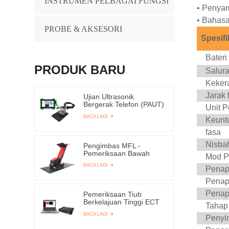
INSTRUMEN PELBAGAI FUNGSI
•
Penyam
•
Bahasa
PROBE & AKSESORI
Spesifi
Bateri
PRODUK BARU
Salur
Keker
Jarak 
Ujian Ultrasonik
Bergerak Telefon (PAUT)
Unit 
ESPA-1000
BACA LAGI
Keunt
fasa
Nisba
Pengimbas MFL -
Pemeriksaan Bawah
Mod P
Tangki - TANGKI-
BACA LAGI
4000ME
Penapi
Penap
Penapi
Pemeriksaan Tiub
Berkelajuan Tinggi ECT
Tahap
& RFT EEC-309
BACA LAGI
Penyi