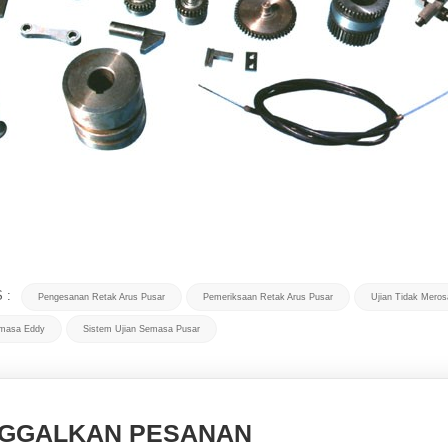
 :
Pengesanan Retak Arus Pusar
Pemeriksaan Retak Arus Pusar
Ujian Tidak Mero
emasa Eddy
Sistem Ujian Semasa Pusar
NGGALKAN PESANAN