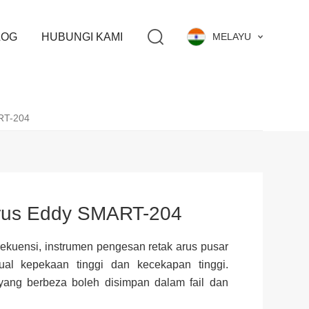
LOG
HUBUNGI KAMI
MELAYU
RT-204
rus Eddy SMART-204
rekuensi, instrumen pengesan retak arus pusar
al kepekaan tinggi dan kecekapan tinggi.
yang berbeza boleh disimpan dalam fail dan