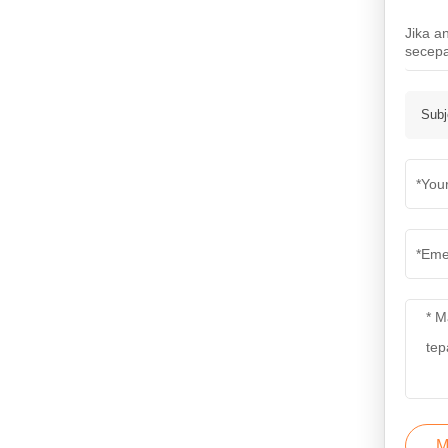
Jika a
secepa
Subj
M