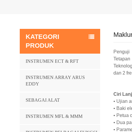
Maklu
KATEGORI
PRODUK
Penguji
Tetapan
INSTRUMEN ECT & RFT
Teknolog
dan 2 fr
INSTRUMEN ARRAY ARUS
EDDY
Ciri Lan
SEBAGAI ALAT
•
Ujian a
•
Baki el
•
Petua 
INSTRUMEN MFL & MMM
•
Dua pa
•
Parame