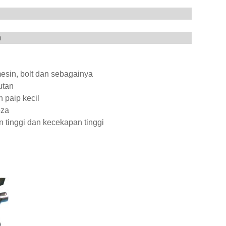
m
sin, bolt dan sebagainya
utan
 paip kecil
eza
 tinggi dan kecekapan tinggi