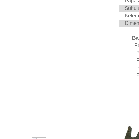
Papar
Suhu 
Penyelesaian
Tatasusunan Permukaan
Kelem
Arus Eddy SMART-8003
BACA LAGI
Dimen
Ba
Pemeriksaan Bahan
Komposit - Ujian Tidak
P
Memusnahkan SMART-
BACA LAGI
6MK | EDDYSUN
P
Pengimbas Pemeriksaan
Kimpalan SMART-501
BACA LAGI
Ujian Rawatan Haba
EEC-58F
BACA LAGI
Ujian Memori Magnet
Logam - Kepekatan
Tekanan EMS-2003C
BACA LAGI