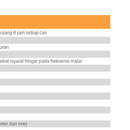
anjang 8 jam setiap cas
uran
kat isyarat hingar pada frekuensi malar
eter dan imej