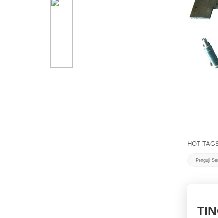
Pemeriksaan Kimpalan
NDT SMART-208 |
EDDYSUN
BACA LAGI
Pemeriksaan Kimpalan
Paip ECT EEC-22S
BACA LAGI
Pengesan Cacat
Semasa Eddy Pegang
Tangan Pada Jualan X1
BACA LAGI
HOT TAGS
Penguji S
Sistem Pengimbasan
Manual MFL MFL-4016
BACA LAGI
TI