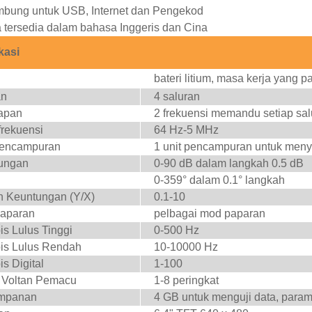
bung untuk USB, Internet dan Pengekod
 tersedia dalam bahasa Inggeris dan Cina
kasi
bateri litium, masa kerja yang p
an
4 saluran
apan
2 frekuensi memandu setiap sal
frekuensi
64 Hz-5 MHz
Pencampuran
1 unit pencampuran untuk menye
ungan
0-90 dB dalam langkah 0.5 dB
0-359° dalam 0.1° langkah
h Keuntungan (Y/X)
0.1-10
aparan
pelbagai mod paparan
s Lulus Tinggi
0-500 Hz
is Lulus Rendah
10-10000 Hz
s Digital
1-100
 Voltan Pemacu
1-8 peringkat
mpanan
4 GB untuk menguji data, param