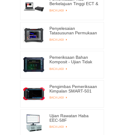
Berkelajuan Tinggi ECT &
RFT EEC-309
BACA LAGI
Penyelesaian
Tatasusunan Permukaan
Arus Eddy SMART-8003
BACA LAGI
Pemeriksaan Bahan
Komposit - Ujian Tidak
Memusnahkan SMART-
BACA LAGI
6MK | EDDYSUN
Pengimbas Pemeriksaan
Kimpalan SMART-501
BACA LAGI
Ujian Rawatan Haba
EEC-58F
BACA LAGI