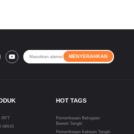
MENYERAHKAN
RODUK
HOT TAGS
 RFT
Pemeriksaan Bahagian
Bawah Tangki
Y ARUS
Pemeriksaan Kakisan Tangki