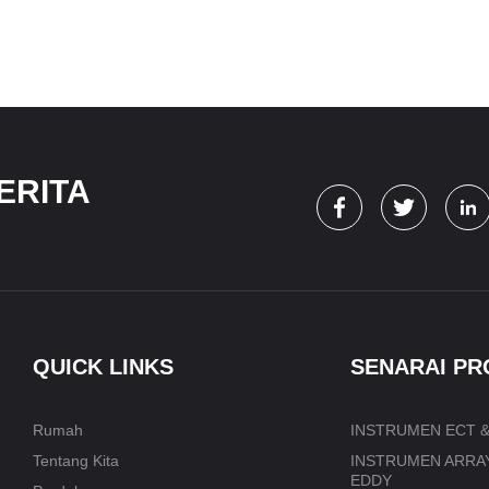
ERITA
QUICK LINKS
SENARAI P
Rumah
INSTRUMEN ECT &
Tentang Kita
INSTRUMEN ARRA
EDDY