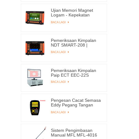
Ujian Memori Magnet
Logam - Kepekatan
Tekanan EMS-2003C
BACA LAGI
Pemeriksaan Kimpalan
NDT SMART-208 |
EDDYSUN
BACA LAGI
Pemeriksaan Kimpalan
Paip ECT EEC-22S
BACA LAGI
Pengesan Cacat Semasa
Eddy Pegang Tangan
Pada Jualan X1
BACA LAGI
Sistem Pengimbasan
Manual MFL MFL-4016