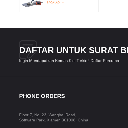
BACA LAGI
DAFTAR UNTUK SURAT B
Ingin Mendapatkan Kemas Kini Terkini! Daftar Percuma.
PHONE ORDERS
Floor 7, No. 23, Wanghai Road,
Software Park, Xiamen 361008, China