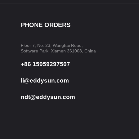
PHONE ORDERS
Floor 7, No. 23, Wanghai Road,
Software Park, Xiamen 361008, China
+86 15959297507
li@eddysun.com
ndt@eddysun.com