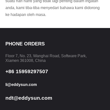
suatu hari nanti yang tidak lagi penting dalam ingatan
anda, kami tiba-tiba menyedari bahawa kami didorong
ke hadapan oleh masa.
PHONE ORDERS
Floor 7, No. 23, Wanghai Road, Software Park,
Xiamen 361008, China
+86 15959297507
li@eddysun.com
ndt@eddysun.com